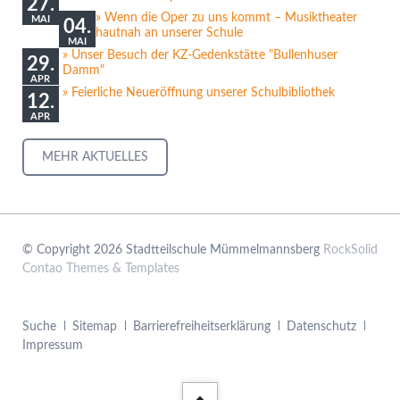
27.
Wenn die Oper zu uns kommt – Musiktheater
MAI
04.
hautnah an unserer Schule
MAI
Unser Besuch der KZ-Gedenkstätte "Bullenhuser
29.
Damm"
APR
Feierliche Neueröffnung unserer Schulbibliothek
12.
APR
MEHR AKTUELLES
© Copyright 2026 Stadtteilschule Mümmelmannsberg
RockSolid
Contao Themes & Templates
Navigation
Suche
Sitemap
Barrierefreiheitserklärung
Datenschutz
überspringen
Impressum