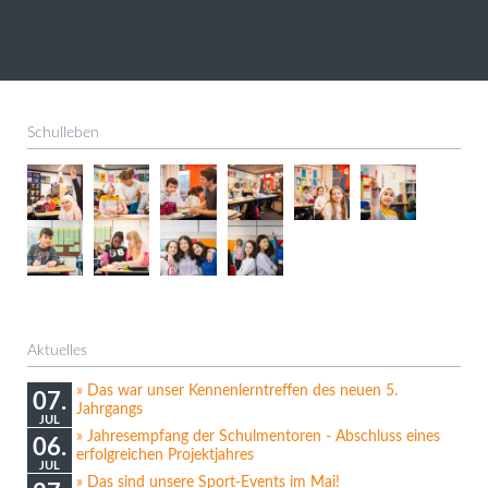
Schulleben
Aktuelles
Das war unser Kennenlerntreffen des neuen 5.
07.
Jahrgangs
JUL
Jahresempfang der Schulmentoren - Abschluss eines
06.
erfolgreichen Projektjahres
JUL
Das sind unsere Sport-Events im Mai!