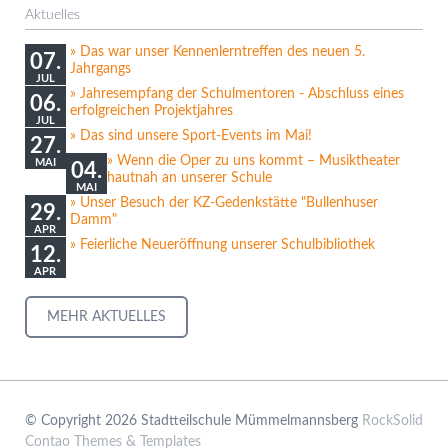
Aktuelles
Das war unser Kennenlerntreffen des neuen 5.
07.
Jahrgangs
JUL
Jahresempfang der Schulmentoren - Abschluss eines
06.
erfolgreichen Projektjahres
JUL
Das sind unsere Sport-Events im Mai!
27.
Wenn die Oper zu uns kommt – Musiktheater
MAI
04.
hautnah an unserer Schule
MAI
Unser Besuch der KZ-Gedenkstätte "Bullenhuser
29.
Damm"
APR
Feierliche Neueröffnung unserer Schulbibliothek
12.
APR
MEHR AKTUELLES
© Copyright 2026 Stadtteilschule Mümmelmannsberg
RockSolid
Contao Themes & Templates