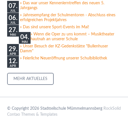
Das war unser Kennenlerntreffen des neuen 5.
07.
Jahrgangs
JUL
Jahresempfang der Schulmentoren - Abschluss eines
06.
erfolgreichen Projektjahres
JUL
Das sind unsere Sport-Events im Mai!
27.
Wenn die Oper zu uns kommt – Musiktheater
MAI
04.
hautnah an unserer Schule
MAI
Unser Besuch der KZ-Gedenkstätte "Bullenhuser
29.
Damm"
APR
Feierliche Neueröffnung unserer Schulbibliothek
12.
APR
MEHR AKTUELLES
© Copyright 2026 Stadtteilschule Mümmelmannsberg
RockSolid
Contao Themes & Templates