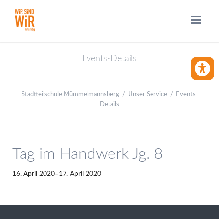
Events-Details
BARRIE
Stadtteilschule Mümmelmannsberg
Unser Service
Events-
Details
Tag im Handwerk Jg. 8
16. April 2020–17. April 2020