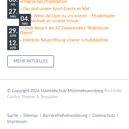
erfolgreichen Projektjahres
JUL
Das sind unsere Sport-Events im Mai!
27.
Wenn die Oper zu uns kommt – Musiktheater
MAI
04.
hautnah an unserer Schule
MAI
Unser Besuch der KZ-Gedenkstätte "Bullenhuser
29.
Damm"
APR
Feierliche Neueröffnung unserer Schulbibliothek
12.
APR
MEHR AKTUELLES
© Copyright 2026 Stadtteilschule Mümmelmannsberg
RockSolid
Contao Themes & Templates
Navigation
Suche
Sitemap
Barrierefreiheitserklärung
Datenschutz
überspringen
Impressum