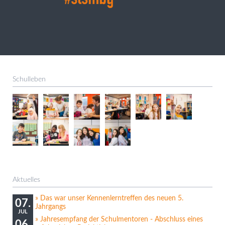
Schulleben
Aktuelles
Das war unser Kennenlerntreffen des neuen 5.
07.
Jahrgangs
JUL
Jahresempfang der Schulmentoren - Abschluss eines
06.