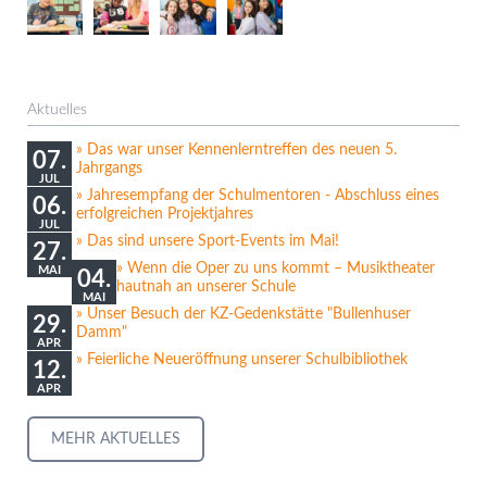
Aktuelles
Das war unser Kennenlerntreffen des neuen 5.
07.
Jahrgangs
JUL
Jahresempfang der Schulmentoren - Abschluss eines
06.
erfolgreichen Projektjahres
JUL
Das sind unsere Sport-Events im Mai!
27.
Wenn die Oper zu uns kommt – Musiktheater
MAI
04.
hautnah an unserer Schule
MAI
Unser Besuch der KZ-Gedenkstätte "Bullenhuser
29.
Damm"
APR
Feierliche Neueröffnung unserer Schulbibliothek
12.
APR
MEHR AKTUELLES