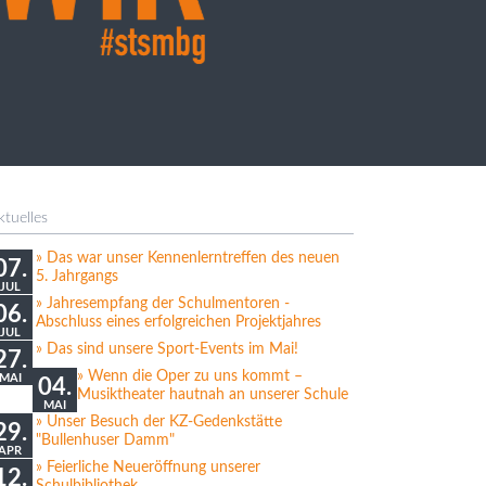
ktuelles
Das war unser Kennenlerntreffen des neuen
07.
5. Jahrgangs
JUL
Jahresempfang der Schulmentoren -
06.
Abschluss eines erfolgreichen Projektjahres
JUL
Das sind unsere Sport-Events im Mai!
27.
Wenn die Oper zu uns kommt –
MAI
04.
Musiktheater hautnah an unserer Schule
MAI
Unser Besuch der KZ-Gedenkstätte
29.
"Bullenhuser Damm"
APR
Feierliche Neueröffnung unserer
12.