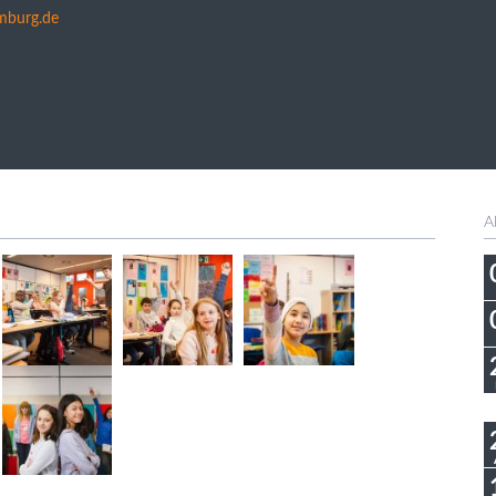
mburg.de
A