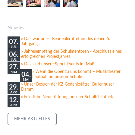
Aktuelles
Das war unser Kennenlerntreffen des neuen 5.
07.
Jahrgangs
JUL
Jahresempfang der Schulmentoren - Abschluss eines
06.
erfolgreichen Projektjahres
JUL
Das sind unsere Sport-Events im Mai!
27.
Wenn die Oper zu uns kommt – Musiktheater
MAI
04.
hautnah an unserer Schule
MAI
Unser Besuch der KZ-Gedenkstätte "Bullenhuser
29.
Damm"
APR
Feierliche Neueröffnung unserer Schulbibliothek
12.
APR
MEHR AKTUELLES