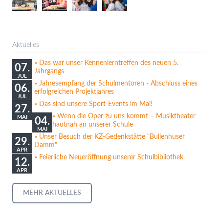
Aktuelles
Das war unser Kennenlerntreffen des neuen 5.
07.
Jahrgangs
JUL
Jahresempfang der Schulmentoren - Abschluss eines
06.
erfolgreichen Projektjahres
JUL
Das sind unsere Sport-Events im Mai!
27.
Wenn die Oper zu uns kommt – Musiktheater
MAI
04.
hautnah an unserer Schule
MAI
Unser Besuch der KZ-Gedenkstätte "Bullenhuser
29.
Damm"
APR
Feierliche Neueröffnung unserer Schulbibliothek
12.
APR
MEHR AKTUELLES